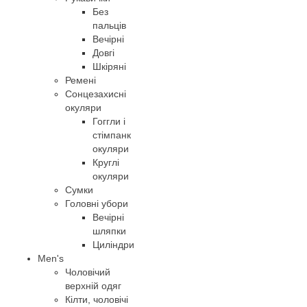
Без
пальців
Вечірні
Довгі
Шкіряні
Ремені
Сонцезахисні
окуляри
Гоггли і
стімпанк
окуляри
Круглі
окуляри
Сумки
Головні убори
Вечірні
шляпки
Циліндри
Men's
Чоловічий
верхній одяг
Кілти, чоловічі