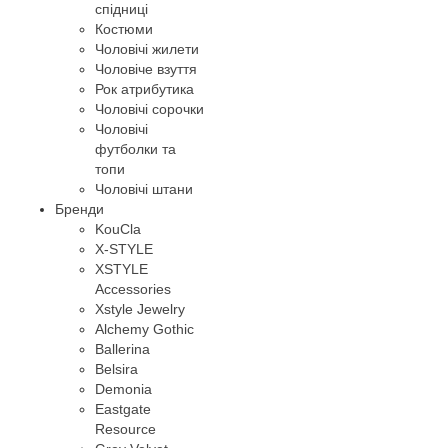
спідниці
Костюми
Чоловічі жилети
Чоловіче взуття
Рок атрибутика
Чоловічі сорочки
Чоловічі
футболки та
топи
Чоловічі штани
Бренди
KouCla
X-STYLE
XSTYLE
Accessories
Xstyle Jewelry
Alchemy Gothic
Ballerina
Belsira
Demonia
Eastgate
Resource