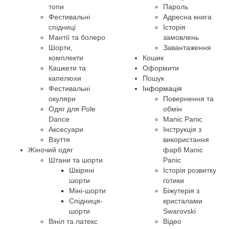
топи
Пароль
Фестивальні
Адресна книга
спідниці
Історія
Мантії та болеро
замовлень
Шорти,
Завантаження
комплекти
Кошик
Кашкети та
Оформити
капелюхи
Пошук
Фестивальні
Інформація
окуляри
Повернення та
Одяг для Pole
обмін
Dance
Manic Panic
Аксесуари
Інструкція з
Взуття
використання
Жіночий одяг
фарб Manic
Штани та шорти
Panic
Шкіряні
Історія розвитку
шорти
готики
Міні-шорти
Біжутерія з
Спідниця-
кристалами
шорти
Swarovski
Вініл та латекс
Відео