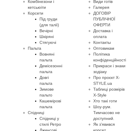
Комбінезони і
Види готів
кетсьюіти
Галерея
Корсети
ДОГОВІР
Під груди
ПУБЛІЧНОЇ
(для талії)
ОФЕРТИ
Вечірні
Доставка і
Шкіряні
оплата
Стягуючі
Контакты
Пальта
Оптовикам
Вовняні
Політика
пальта
конфіденційності
Демісезонні
Прикраси і знаки
пальта
зодіаку
Довгі
Про проєкт X-
пальта
STYLE.ua
Зимове
Таблиці розмірів
пальто
X-Style
Кашемірові
Хто такі готи
пальта
Шоу-рум.
Спідниці
Тимчасово не
Спідниці у
доступний.
стилі Ретро
Як з'явився
Джинсові
корсет