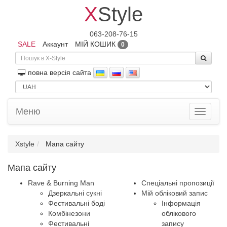
X
Style
063-208-76-15
SALE
Аккаунт
МІЙ КОШИК
0
повна версiя сайта
Меню
Toggle
navigati
Xstyle
Мапа сайту
Мапа сайту
Rave & Burning Man
Спеціальні пропозиції
Дзеркальні сукні
Мій обліковий запис
Фестивальні боді
Інформація
Комбінезони
облікового
Фестивальні
запису