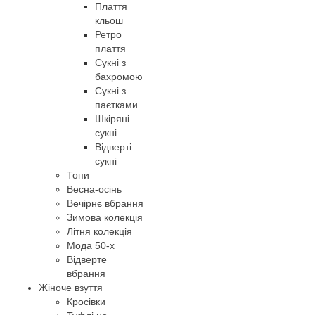
Плаття
кльош
Ретро
плаття
Сукні з
бахромою
Сукні з
паєтками
Шкіряні
сукні
Відверті
сукні
Топи
Весна-осінь
Вечірнє вбрання
Зимова колекція
Літня колекція
Мода 50-х
Відверте
вбрання
Жіноче взуття
Кросівки