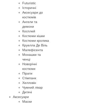
Futuristic
Історичні
Аксесуари до
костюмів
Ангели та
демони
Косплей
Костюми кішки
Костюми кролика
Круелла Де Віль
Малефісента
Монашки та
ченці
Новорічні
костюми
Пірати
Стімпанк
Хелловін
Чумний лікар
Дитячі
Аксесуари
Маски