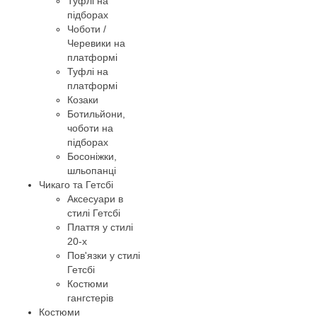
Туфлі на
підборах
Чоботи /
Черевики на
платформі
Туфлі на
платформі
Козаки
Ботильйони,
чоботи на
підборах
Босоніжки,
шльопанці
Чикаго та Гетсбі
Аксесуари в
стилі Гетсбі
Плаття у стилі
20-х
Пов'язки у стилі
Гетсбі
Костюми
гангстерів
Костюми