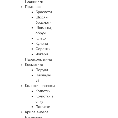
Годинники
Прикраси
Браслети
Шкіряні
браслети
Шпильки,
обручі
Кільця
Кулони
Сережки
Чокери
Парасолі, віяла
Косметика
Перуки
Накладні
вії
Колготи, панчохи
Колготки
Колготки в
сітку
Панчохи
Крила ангела
Рукавички