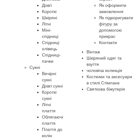
Довгі
Як оформити
Короткі
замовлення
Шкіряні
Як підкоригувати
Літні
фігуру за
Міні-
допомогою
спідниці
прикрас
Спідниці
Контакти
олівець
Вінтаж
Спідниці-
Шкіряний одяг та
пачки
взуття
Сукні
чоловіча колекція
Вечірні
Костюми та аксесуари
сукні
в стилі Стімпанк
Довгі сукні
Святкова біжутерія
Короткі
сукні
Літні
плаття
Облягаючі
плаття
Плаття до
колін