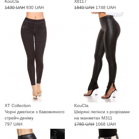
KouCla
X8117
1430 UAH
930 UAH
1840 UAH
1748 UAH
XT Collection
KouCla
Чорні джегінси з бавовняного
Шкіряні легінси з розрізами
стрейч-деніму
на манжетах M311
797 UAH
1780 UAH
1068 UAH