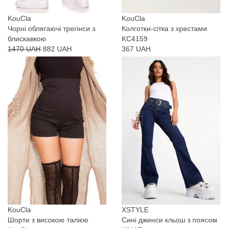
KouCla
KouCla
Чорні облягаючі трегінси з
Колготки-сітка з хрестами
блискавкою
KC4159
1470 UAH
882 UAH
367 UAH
KouCla
XSTYLE
Шорти з високою талією
Сині джинси кльош з поясом