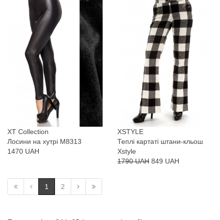
XT Collection
XSTYLE
Лосини на хутрі М8313
Теплі картаті штани-кльош
1470 UAH
Xstyle
1790 UAH
849 UAH
1
2