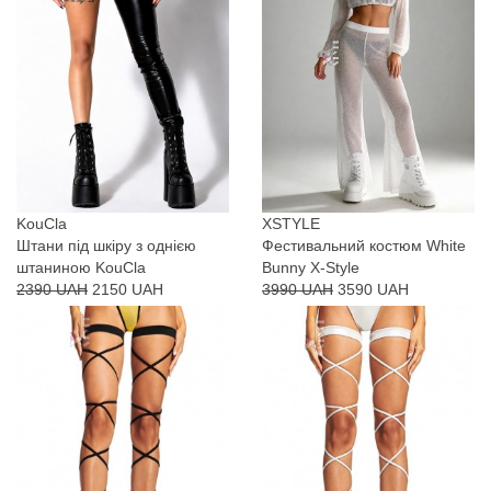
KouCla
XSTYLE
Штани під шкіру з однією
Фестивальний костюм White
штаниною KouCla
Bunny X-Style
2390 UAH
2150 UAH
3990 UAH
3590 UAH