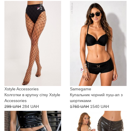
Xstyle Accessories
Samegame
Колготки в крупну сітку Xstyle
Купальник чорний пуш-ап з
Accessories
шортиками
299 UAH
284 UAH
1760 UAH
1540 UAH