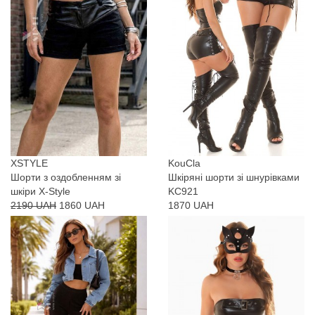
XSTYLE
KouCla
Шорти з оздобленням зі
Шкіряні шорти зі шнурівками
шкіри X-Style
KC921
2190 UAH
1860 UAH
1870 UAH