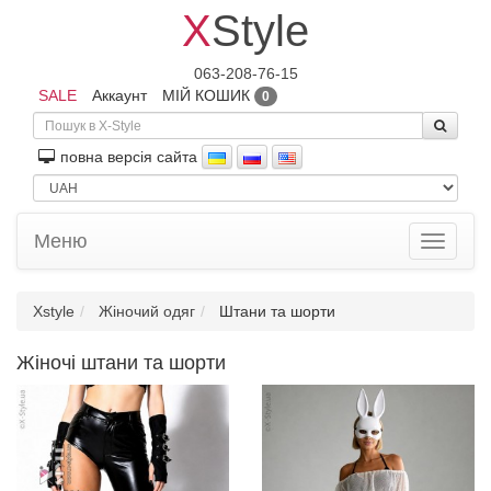
X
Style
063-208-76-15
SALE
Аккаунт
МІЙ КОШИК
0
повна версiя сайта
Меню
Toggle
navigati
Xstyle
Жіночий одяг
Штани та шорти
Жіночі штани та шорти