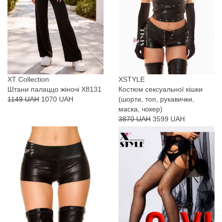
XT Collection
XSTYLE
Штани палаццо жіночі X8131
Костюм сексуальної кішки
1149 UAH
1070 UAH
(шорти, топ, рукавички,
маска, чокер)
3870 UAH
3599 UAH