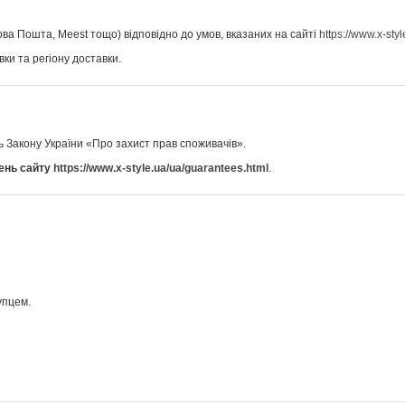
ова Пошта, Meest тощо) відповідно до умов, вказаних на сайті
https://www.x-sty
вки та регіону доставки.
ь Закону України «Про захист прав споживачів».
ень сайту
https://www.x-style.ua/ua/guarantees.html
.
упцем.