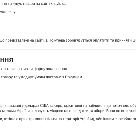
 та купує товари на сайті x-style.ua.
магазину.
що представлені на сайті, а Покупець зобов’язується оплатити та прийняти ці 
ення
овар та заповнивши форму замовлення.
товару та узгоджує умови доставки з Покупцем.
(ціни, вказані у доларах США та євро, орієнтовні та наближені до поточного обм
за межами України сплачують місцеве мито, податки та збори. Вони не включені
си, готівкою при отриманні (тільки на території України), або іншим способом,