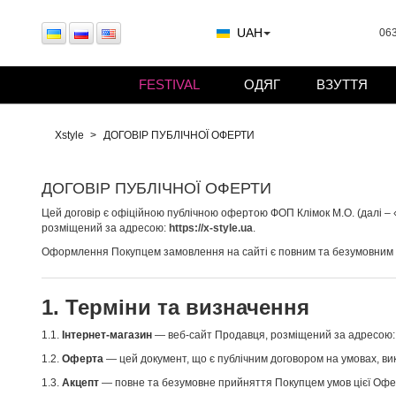
UAH
063
FESTIVAL
ОДЯГ
ВЗУТТЯ
Xstyle
ДОГОВІР ПУБЛІЧНОЇ ОФЕРТИ
ДОГОВІР ПУБЛІЧНОЇ ОФЕРТИ
Цей договір є офіційною публічною офертою ФОП Клімок М.О. (далі – «
розміщений за адресою:
https://x-style.ua
.
Оформлення Покупцем замовлення на сайті є повним та безумовним п
1. Терміни та визначення
1.1.
Інтернет-магазин
— веб-сайт Продавця, розміщений за адресою
1.2.
Оферта
— цей документ, що є публічним договором на умовах, ви
1.3.
Акцепт
— повне та безумовне прийняття Покупцем умов цієї Офе