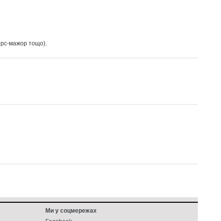
орс-мажор тощо).
Ми у соцмережах