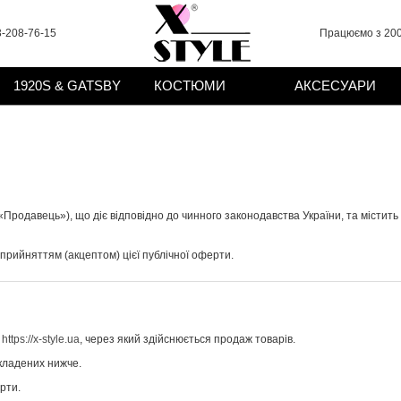
-208-76-15
Працюємо з 200
1920S & GATSBY
КОСТЮМИ
АКСЕСУАРИ
Продавець»), що діє відповідно до чинного законодавства України, та містить 
рийняттям (акцептом) цієї публічної оферти.
:
https://x-style.ua
, через який здійснюється продаж товарів.
кладених нижче.
рти.