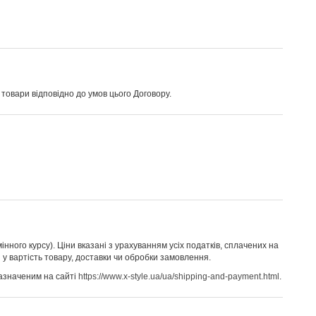
товари відповідно до умов цього Договору.
інного курсу). Ціни вказані з урахуванням усіх податків, сплачених на
 у вартість товару, доставки чи обробки замовлення.
 зазначеним на сайті
https://www.x-style.ua/ua/shipping-and-payment.html
.