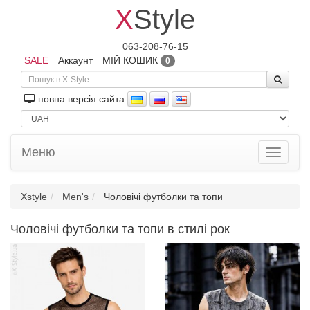
X
Style
063-208-76-15
SALE
Аккаунт
МІЙ КОШИК
0
повна версiя сайта
Меню
Toggle
navigati
Xstyle
Men's
Чоловічі футболки та топи
Чоловічі футболки та топи в стилі рок