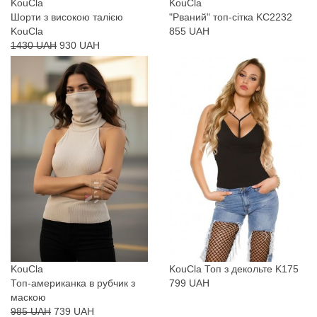
KouCla
KouCla
Шорти з високою талією
"Рваний" топ-сітка KC2232
KouCla
855 UAH
1430 UAH
930 UAH
KouCla
KouCla
Топ з декольте K175
Топ-американка в рубчик з
799 UAH
маскою
985 UAH
739 UAH