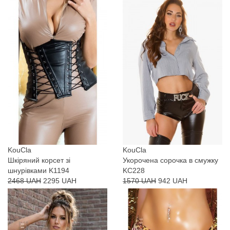
KouCla
KouCla
Шкіряний корсет зі
Укорочена сорочка в смужку
шнурівками K1194
KC228
2468 UAH
2295 UAH
1570 UAH
942 UAH