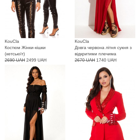
KouCla
KouCla
Костюм Жінки-кішки
Довга червона літня сукня з
(кетсьюїт)
відкритими плечима
2690 UAH
2499 UAH
2670 UAH
1740 UAH