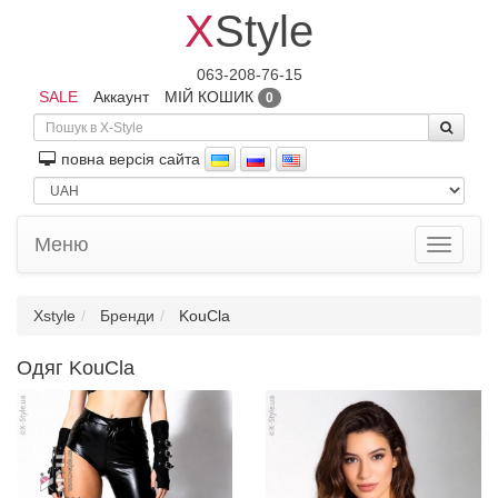
X
Style
063-208-76-15
SALE
Аккаунт
МІЙ КОШИК
0
повна версiя сайта
Меню
Toggle
navigati
Xstyle
Бренди
KouCla
Одяг KouCla