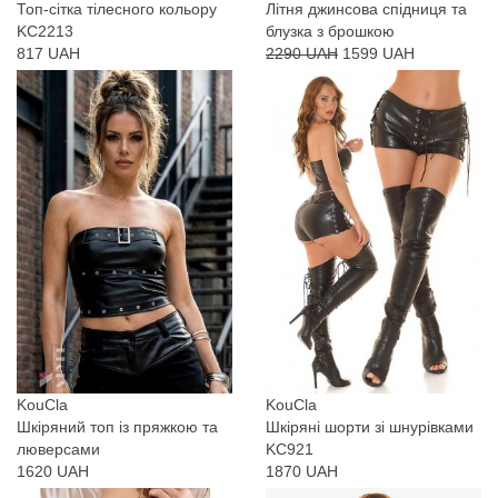
Топ-сітка тілесного кольору
Літня джинсова спідниця та
KC2213
блузка з брошкою
817 UAH
2290 UAH
1599 UAH
KouCla
KouCla
Шкіряний топ із пряжкою та
Шкіряні шорти зі шнурівками
люверсами
KC921
1620 UAH
1870 UAH