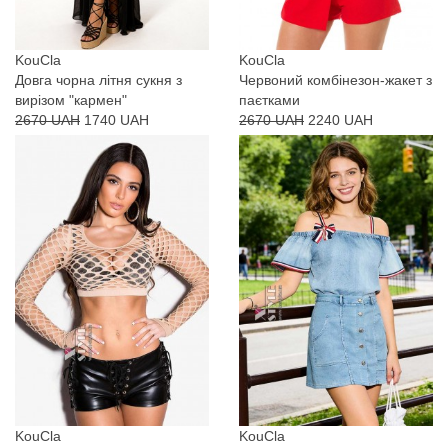
KouCla
KouCla
Довга чорна літня сукня з
Червоний комбінезон-жакет з
вирізом "кармен"
паєтками
2670 UAH
1740 UAH
2670 UAH
2240 UAH
KouCla
KouCla