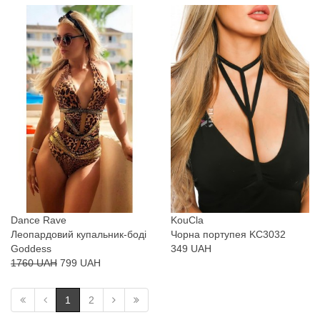
Dance Rave
KouCla
Леопардовий купальник-боді
Чорна портупея KC3032
Goddess
349 UAH
1760 UAH
799 UAH
1
2