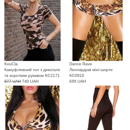
KouCla
Dance Rave
Камуфляжний топ з декольте
Леопардові міні-шорти
та коротким рукавом KC2171
KC0910
977 UAH
740 UAH
699 UAH