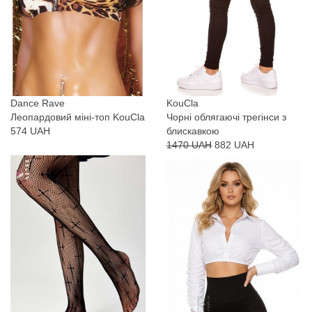
Dance Rave
KouCla
Леопардовий міні-топ KouCla
Чорні облягаючі трегінси з
574 UAH
блискавкою
1470 UAH
882 UAH