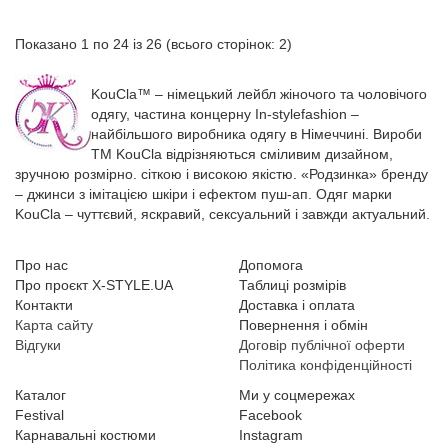
Показано 1 по 24 із 26 (всього сторінок: 2)
KouCla™ – німецький лейбл жіночого та чоловічого
одягу, частина концерну In-stylefashion –
найбільшого виробника одягу в Німеччині. Вироби
ТМ KouCla відрізняються сміливим дизайном,
зручною розмірно. сіткою і високою якістю. «Родзинка» бренду
– джинси з імітацією шкіри і ефектом пуш-ап. Одяг марки
KouCla – чуттєвий, яскравий, сексуальний і завжди актуальний.
Про нас
Допомога
Про проєкт X-STYLE.UA
Таблиці розмірів
Контакти
Доставка і оплата
Карта сайту
Повернення і обмін
Відгуки
Договір публічної оферти
Політика конфіденційності
Каталог
Ми у соцмережах
Festival
Facebook
Карнавальні костюми
Instagram