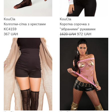
KouCla
KouCla
Колготки-сітка з хрестами
Коротка сорочка з
KC4159
"зібраними" рукавами
367 UAH
1620 UAH
972 UAH