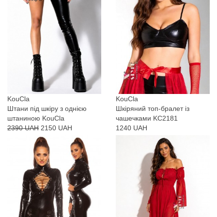
KouCla
KouCla
Штани під шкіру з однією
Шкіряний топ-бралет із
штаниною KouCla
чашечками KC2181
2390 UAH
2150 UAH
1240 UAH