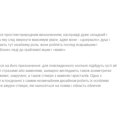
ться простим природним визначенням, насправді дуже складний і
а яку слід звернути максимум уваги, адже вони - «дзеркало» душі і
ають тут неабияку роль: вони роблять погляд яскравішим і
ізнес-леді до грайливої кішки і «вамп».
 на його призначення: для повсякденного носіння підійдуть густі вії
 зі стразами або каменями, шикарно виглядають також асиметричні
ивні, закручені, а також стікери з каменів і кристалів. Одна з
ріал в поєднанні з самим незвичайним дизайном робить їх особливо
 ажурні стікери, які наносяться на повіки і область обличчя.