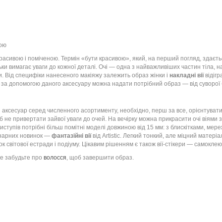
вою
красивою і поміченою. Термін «бути красивою», який, на перший погляд, здає
ьки вимагає уваги до кожної деталі. Очі — одна з найважливіших частин тіла, н
ки. Від специфіки нанесеного макіяжу залежить образ жінки і
накладні вії
відігр
, за допомогою даного аксесуару можна надати потрібний образ — від суворої б
аксесуар серед численного асортименту, необхідно, перш за все, орієнтуватися
 не привертати зайвої уваги до очей. На вечірку можна прикрасити очі віями
виступів потрібні більш помітні моделі довжиною від 15 мм: з блискітками, мереж
нарних новинок —
фантазійні вії
від Artistic. Легкий тонкий, але міцний мате
 світової естради і подіуму. Цікавим рішенням є також вії-стікери — самоклеючі
 не забудьте про
волосся
, щоб завершити образ.