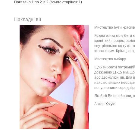
Показано 1 по 2 із 2 (всього сторінок: 1)
Накладні вії
Мистецтво бути краси
Кожна жінка мріє бути 
кропіткий процес, оскіл
внутрішнього світу жін
жіночнішим. Крім цього
Мистецтво вибору
Щоб вибрати потрібний 
довжиною 11-15 мм, щоб
або двоколірні вії. Для 
найстильніших неорди
популярними серед зірок
Які б вії Ви не обрали,
Автор
Xstyle