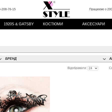
-208-76-15
Працюємо з 200
1920S & GATSBY
КОСТЮМИ
АКСЕСУАРИ
БРЕНД
А
Відображати:
С