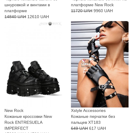
шнуровкой и винтами в
платформе New Rock
платформе
11720 UAH
9960 UAH
14840 UAH
12610 UAH
New Rock
Xstyle Accessories
Кожаные кроссовки New
Кожаные перчатки без
Rock ENTRESUELA
пальцев XT183
IMPERFECT
649 UAH
617 UAH