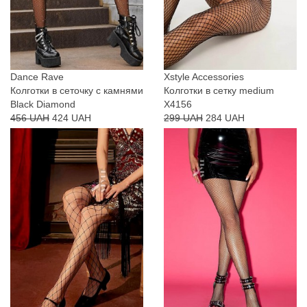
Dance Rave
Xstyle Accessories
Колготки в сеточку с камнями
Колготки в сетку medium
Black Diamond
X4156
456 UAH
424 UAH
299 UAH
284 UAH