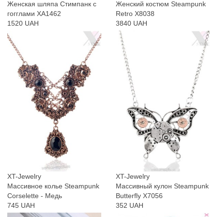
Женская шляпа Стимпанк с
Женский костюм Steampunk
гогглами XA1462
Retro X8038
1520 UAH
3840 UAH
XT-Jewelry
XT-Jewelry
Массивное колье Steampunk
Массивный кулон Steampunk
Corselette - Медь
Butterfly X7056
745 UAH
352 UAH