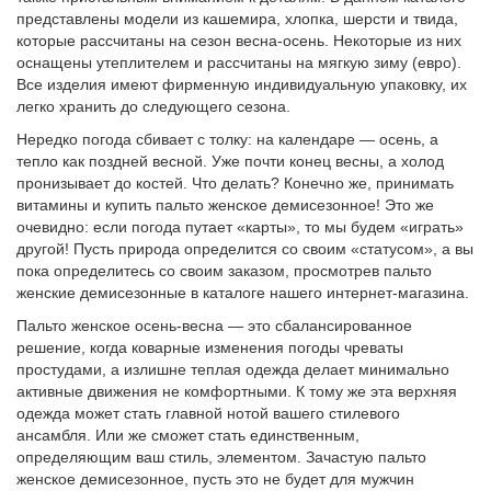
представлены модели из кашемира, хлопка, шерсти и твида,
которые рассчитаны на сезон весна-осень. Некоторые из них
оснащены утеплителем и рассчитаны на мягкую зиму (евро).
Все изделия имеют фирменную индивидуальную упаковку, их
легко хранить до следующего сезона.
Нередко погода сбивает с толку: на календаре — осень, а
тепло как поздней весной. Уже почти конец весны, а холод
пронизывает до костей. Что делать? Конечно же, принимать
витамины и купить пальто женское демисезонное! Это же
очевидно: если погода путает «карты», то мы будем «играть»
другой! Пусть природа определится со своим «статусом», а вы
пока определитесь со своим заказом, просмотрев пальто
женские демисезонные в каталоге нашего интернет-магазина.
Пальто женское осень-весна — это сбалансированное
решение, когда коварные изменения погоды чреваты
простудами, а излишне теплая одежда делает минимально
активные движения не комфортными. К тому же эта верхняя
одежда может стать главной нотой вашего стилевого
ансамбля. Или же сможет стать единственным,
определяющим ваш стиль, элементом. Зачастую пальто
женское демисезонное, пусть это не будет для мужчин