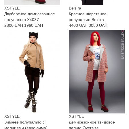
XSTYLE
Belsira
Двубортное демисезонное
Красное шерстяное
полупальто X4037
полупальто Belsira
2800 UAH
1960 UAH
4400 UAH
3080 UAH
XSTYLE
XSTYLE
Зимнее полупальто с
Демисезонное твидовое
молниями (евро-зима)
пальто Oversize