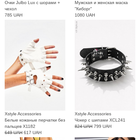
Очки Julbo Lux с шорами +
Мужская и женская маска
чехол
"Киборг"
785 UAH
1080 UAH
Xstyle Accessories
Xstyle Accessories
Белые кожаные перчатки без
Чокер с шипами XCL241
пальцев X1182
824 UAH
799 UAH
649 UAH
617 UAH