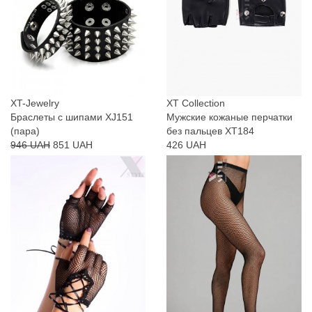
XT-Jewelry
XT Collection
Браслеты с шипами XJ151
Мужские кожаные перчатки
(пара)
без пальцев XT184
946 UAH
851 UAH
426 UAH