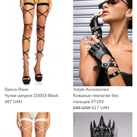
Dance Rave
Xstyle Accessories
Чулки-шнурок D3003-Black
Кожаные перчатки без
487 UAH
пальцев XT183
649 UAH
617 UAH