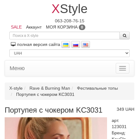
X
Style
063-208-76-15
SALE
Аккаунт
МОЯ КОРЗИНА
0
полная версия сайта
Меню
Toggle
navigati
X-style
Rave & Burning Man
Фестивальные топы
Портупея с чокером KC3031
Портупея с чокером KC3031
349 UAH
арт.
123031
Бренд: